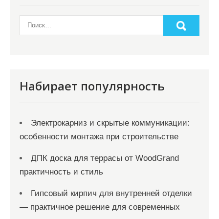
п
о
з
а
п
и
Набирает популярность
с
я
Электрокарниз и скрытые коммуникации:
м
особенности монтажа при строительстве
ДПК доска для террасы от WoodGrand
практичность и стиль
Гипсовый кирпич для внутренней отделки
— практичное решение для современных