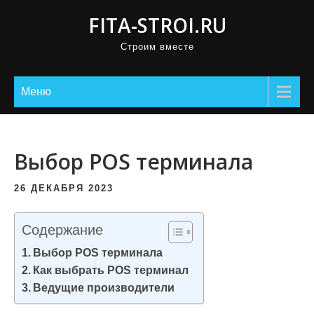
П
FITA-STROI.RU
р
Строим вместе
о
м
о
Меню
т
а
т
Выбор POS терминала
ь
к
26 ДЕКАБРЯ 2023
с
о
Содержание
д
Выбор POS терминала
е
Как выбрать POS терминал
р
Ведущие производители
ж