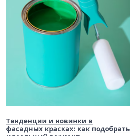
и
м
о
м
у
Тенденции и новинки в
фасадных красках: как подобрать