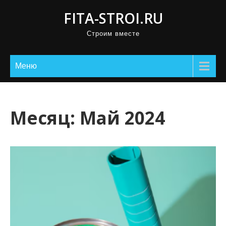
П
FITA-STROI.RU
р
Строим вместе
о
м
о
Меню
т
а
т
Месяц:
Май 2024
ь
к
с
о
д
е
р
ж