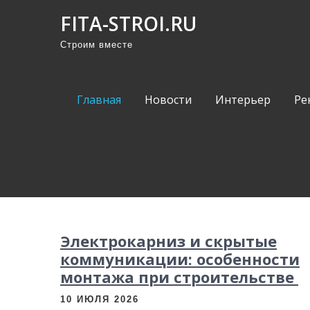
П
FITA-STROI.RU
р
Строим вместе
о
м
о
Главная
Новости
Интерьер
Ре
т
а
т
ь
к
с
о
Электрокарниз и скрытые
д
коммуникации: особенности
е
монтажа при строительстве
р
ж
10 ИЮЛЯ 2026