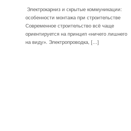
и
Электрокарниз и скрытые коммуникации:
м
особенности монтажа при строительстве
о
Современное строительство всё чаще
м
ориентируется на принцип «ничего лишнего
у
на виду». Электропроводка, […]