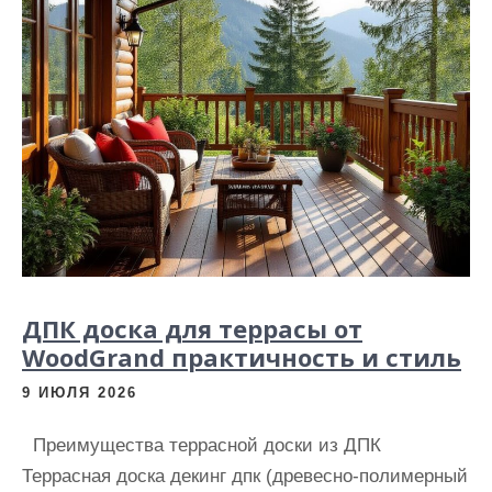
и
м
о
м
у
ДПК доска для террасы от
WoodGrand практичность и стиль
9 ИЮЛЯ 2026
Преимущества террасной доски из ДПК
Террасная доска декинг дпк (древесно-полимерный