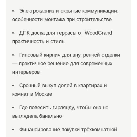
а
Электрокарниз и скрытые коммуникации:
п
особенности монтажа при строительстве
и
с
ДПК доска для террасы от WoodGrand
практичность и стиль
е
й
Гипсовый кирпич для внутренней отделки
— практичное решение для современных
интерьеров
Срочный выкуп долей в квартирах и
комнат в Москве
Где повесить гирлянду, чтобы она не
выглядела банально
Финансирование покупки трёхкомнатной