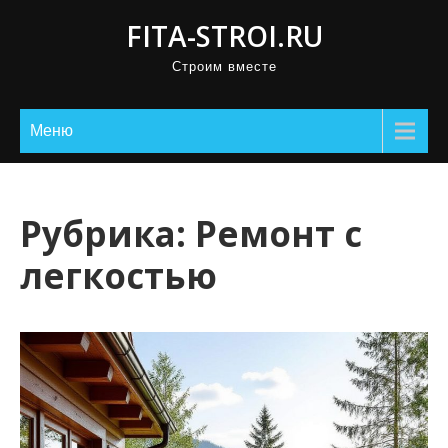
П
FITA-STROI.RU
р
Строим вместе
о
м
о
Меню
т
а
т
Рубрика:
Ремонт с
ь
легкостью
к
с
о
д
е
р
ж