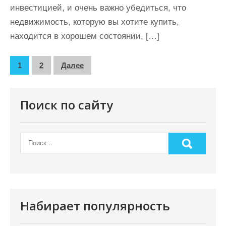
инвестицией, и очень важно убедиться, что
недвижимость, которую вы хотите купить,
находится в хорошем состоянии, […]
П
1
2
Далее
а
г
Поиск по сайту
и
н
а
ц
и
я
Набирает популярность
з