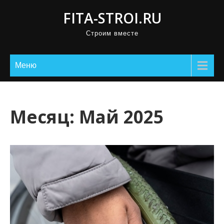
П
FITA-STROI.RU
р
Строим вместе
о
м
о
Меню
т
а
т
Месяц:
Май 2025
ь
к
с
о
д
е
р
ж