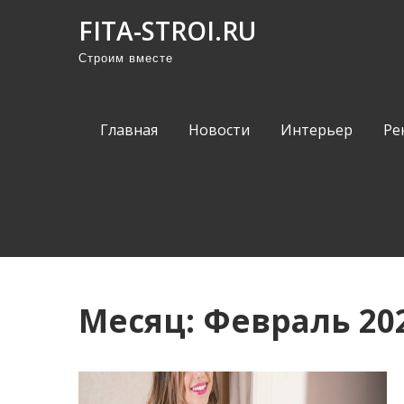
П
FITA-STROI.RU
р
Строим вместе
о
м
о
Главная
Новости
Интерьер
Ре
т
а
т
ь
к
с
о
Месяц:
Февраль 20
д
е
р
ж