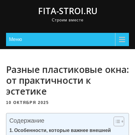
П
FITA-STROI.RU
р
Строим вместе
о
м
о
Меню
т
а
т
Разные пластиковые окна:
ь
от практичности к
к
эстетике
с
о
10 ОКТЯБРЯ 2025
д
е
Содержание
р
Особенности, которые важнее внешней
ж