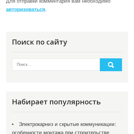
а
Для отправки комментария вам необходимо
ц
авторизоваться
.
и
я
п
Поиск по сайту
о
з
а
п
и
с
Набирает популярность
я
м
Электрокарниз и скрытые коммуникации:
особенности монтажа при строительстве