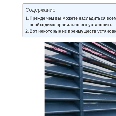
и
Содержание
м
о
Прежде чем вы можете насладиться все
необходимо правильно его установить:
м
Вот некоторые из преимуществ установк
у