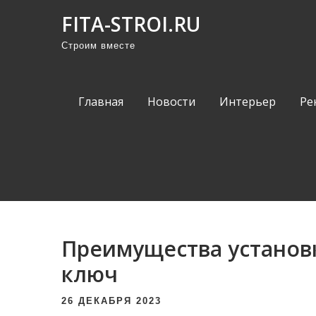
П
FITA-STROI.RU
р
Строим вместе
о
м
о
Главная
Новости
Интерьер
Ре
т
а
т
ь
к
с
о
Преимущества установ
д
е
ключ
р
26 ДЕКАБРЯ 2023
ж