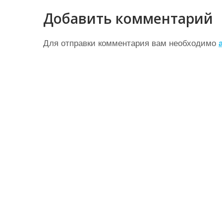
в
Добавить комментарий
и
г
Для отправки комментария вам необходимо
а
ц
и
я
п
о
з
а
п
и
с