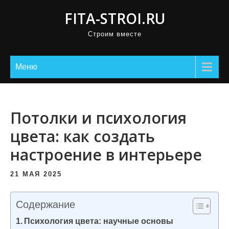
П
FITA-STROI.RU
р
Строим вместе
о
м
о
Меню
т
а
т
Потолки и психология
ь
цвета: как создать
к
настроение в интерьере
с
о
21 МАЯ 2025
д
е
Содержание
р
Психология цвета: научные основы
ж