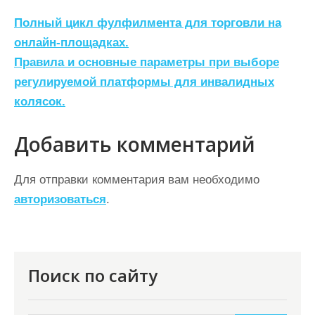
Н
Полный цикл фулфилмента для торговли на
а
онлайн-площадках.
Правила и основные параметры при выборе
в
регулируемой платформы для инвалидных
и
колясок.
г
а
Добавить комментарий
ц
Для отправки комментария вам необходимо
и
авторизоваться
.
я
п
о
Поиск по сайту
з
а