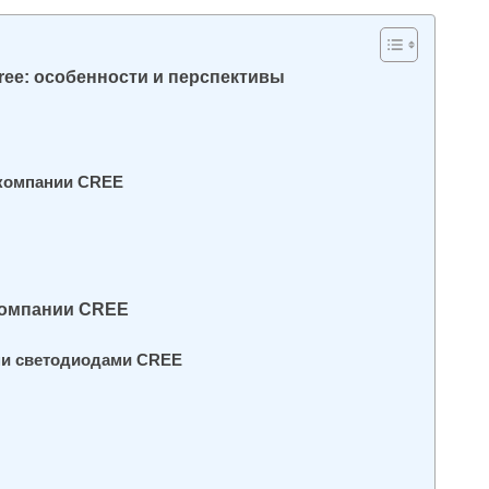
ee: особенности и перспективы
 компании CREE
компании CREE
ми светодиодами CREE