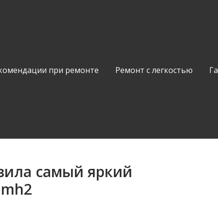
комендации при ремонте
Ремонт с легкостью
Г
вила самый яркий
lmh2