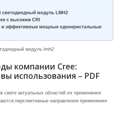
й светодиодный модуль LMH2
ee с высоким CRI
ие и эффективные мощные однокристальные
етодиодный модуль lmh2
ды компании Cree:
ивы использования – PDF
в свете актуальных областей их применения
ваются перспективные направления применения