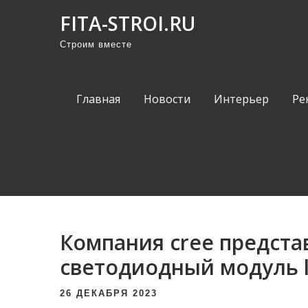
П
FITA-STROI.RU
р
Строим вместе
о
м
о
Главная
Новости
Интерьер
Ре
т
а
т
ь
к
с
о
Компания cree предста
д
е
светодиодный модуль 
р
26 ДЕКАБРЯ 2023
ж