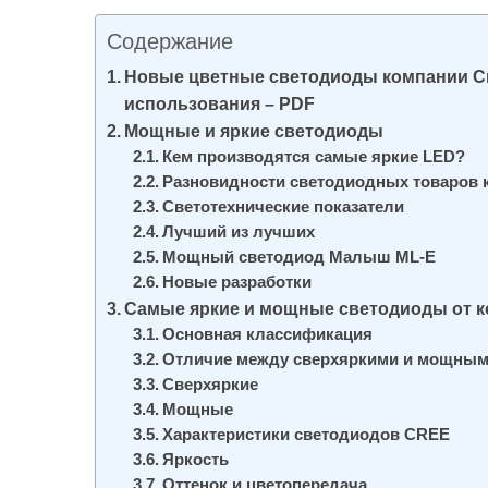
и
Содержание
м
о
Новые цветные светодиоды компании Cr
использования – PDF
м
Мощные и яркие светодиоды
у
Кем производятся самые яркие LED?
Разновидности светодиодных товаров
Светотехнические показатели
Лучший из лучших
Мощный светодиод Малыш ML-E
Новые разработки
Самые яркие и мощные светодиоды от 
Основная классификация
Отличие между сверхяркими и мощны
Сверхяркие
Мощные
Характеристики светодиодов CREE
Яркость
Оттенок и цветопередача