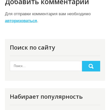
Добавить комментарий
г
а
Для отправки комментария вам необходимо
ц
авторизоваться
.
и
я
п
Поиск по сайту
о
з
а
п
и
с
Набирает популярность
я