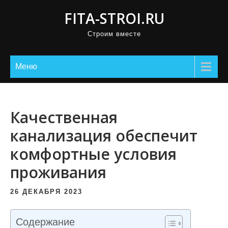
П
FITA-STROI.RU
р
Строим вместе
о
м
о
Меню
т
а
т
Качественная
ь
канализация обеспечит
к
комфортные условия
с
о
проживания
д
е
26 ДЕКАБРЯ 2023
р
ж
Содержание