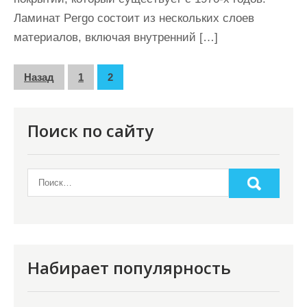
Ламинат Pergo состоит из нескольких слоев
материалов, включая внутренний […]
П
Назад
1
2
а
г
Поиск по сайту
и
н
а
ц
и
я
Набирает популярность
з
а