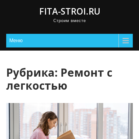
П
FITA-STROI.RU
р
Строим вместе
о
м
о
Меню
т
а
т
Рубрика:
Ремонт с
ь
легкостью
к
с
о
д
е
р
ж