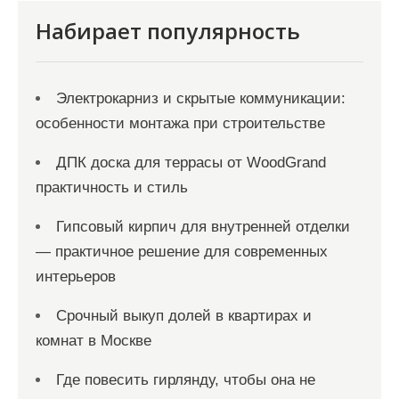
я
Набирает популярность
з
а
Электрокарниз и скрытые коммуникации:
п
особенности монтажа при строительстве
и
с
ДПК доска для террасы от WoodGrand
практичность и стиль
е
й
Гипсовый кирпич для внутренней отделки
— практичное решение для современных
интерьеров
Срочный выкуп долей в квартирах и
комнат в Москве
Где повесить гирлянду, чтобы она не