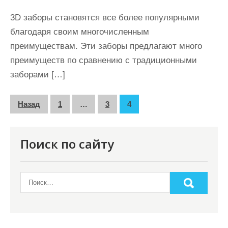
3D заборы становятся все более популярными
благодаря своим многочисленным
преимуществам. Эти заборы предлагают много
преимуществ по сравнению с традиционными
заборами […]
П
Назад
1
…
3
4
а
г
Поиск по сайту
и
н
а
ц
и