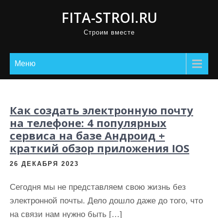
П
FITA-STROI.RU
р
Строим вместе
о
м
о
Меню
т
а
т
Как создать электронную почту
ь
на телефоне: 4 популярных
к
сервиса на базе Андроид +
с
краткий обзор приложения IOS
о
26 ДЕКАБРЯ 2023
д
е
Сегодня мы не представляем свою жизнь без
р
электронной почты. Дело дошло даже до того, что
ж
на связи нам нужно быть […]